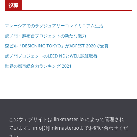
役職
マレーシアでのラグジュアリーコンドミニアム生活
虎ノ門・麻布台プロジェクトの新たな魅力
森ビル「DESIGNING TOKYO」がADFEST 2020で受賞
虎ノ門プロジェクトのLEED NDとWELL認証取得
世界の都市総合力ランキング 2021
このウェブサイトは linkmaster.io によって管理され
ています。info[@]linkmaster.ioまでお問い合わせくだ
さい。